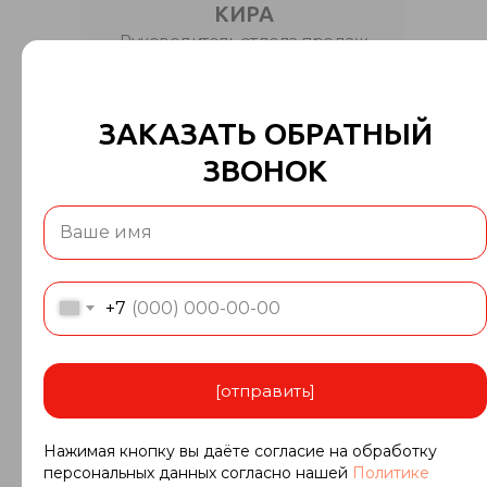
КИРА
Руководитель отдела продаж
+7 (929)171-79-59
granit@kronos-granit.ru
ЗАКАЗАТЬ ОБРАТНЫЙ
ЗВОНОК
+7
[отправить]
ОЛЬГА
Нажимая кнопку вы даёте согласие на обработку
Менеджер по продажам
персональных данных согласно нашей
Политике