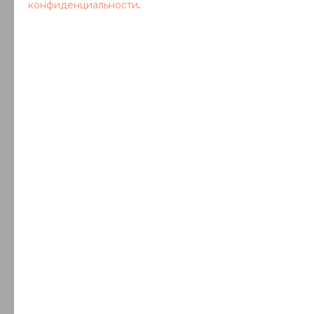
+7 (921) 019-64-80
конфиденциальности
.
o.timsheva@kronos-granit.ru
АЛИНА
Менеджер по продажам
+7 (921) 010-51-71
alinagranitkronos@yandex.ru