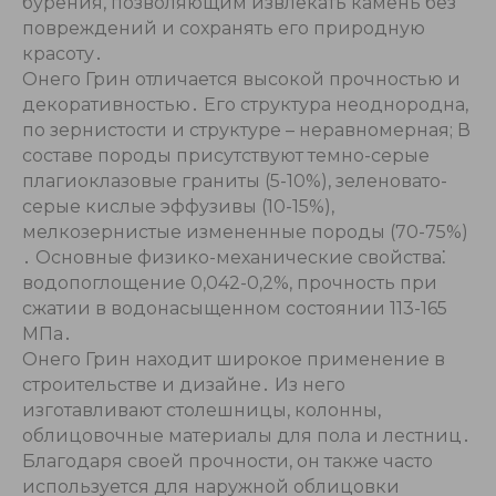
бурения, позволяющим извлекать камень без
повреждений и сохранять его природную
красоту․
Онего Грин отличается высокой прочностью и
декоративностью․ Его структура неоднородна,
по зернистости и структуре – неравномерная; В
составе породы присутствуют темно-серые
плагиоклазовые граниты (5-10%), зеленовато-
серые кислые эффузивы (10-15%),
мелкозернистые измененные породы (70-75%)
․ Основные физико-механические свойства⁚
водопоглощение 0,042-0,2%, прочность при
сжатии в водонасыщенном состоянии 113-165
МПа․
Онего Грин находит широкое применение в
строительстве и дизайне․ Из него
изготавливают столешницы, колонны,
облицовочные материалы для пола и лестниц․
Благодаря своей прочности, он также часто
используется для наружной облицовки