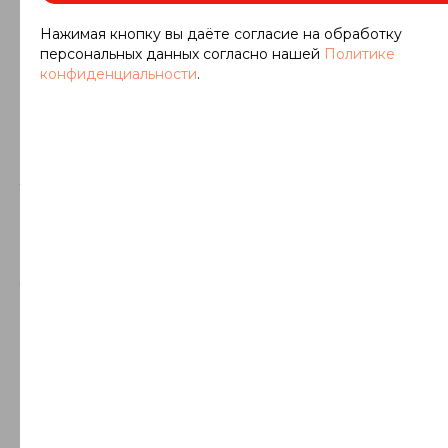
интерьера, таких как столешницы, колонны,
подоконники, ступени, лестницы․
Нажимая кнопку вы даёте согласие на обработку
Он также используется для изготовления
персональных данных согласно нашей
Политике
памятников, мемориальных комплексов,
конфиденциальности
.
элементов декора и интерьера․
Онего Грин – это универсальный материал,
который может использоваться как для
создания элегантных и роскошных интерьеров,
так и для оформления простых и
функциональных объектов․
Благодаря своей богатой цветовой гамме и
неповторимой текстуре, Онего Грин придает
любому проекту индивидуальность и особый
шарм․
Физико-механические
свойства
Онего Грин, как и любой другой природный
камень, обладает определенными физико-
механическими свойствами, которые