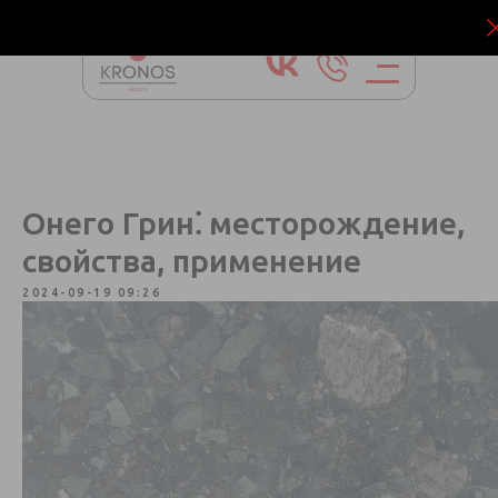
Онего Грин⁚ месторождение,
свойства, применение
2024-09-19 09:26