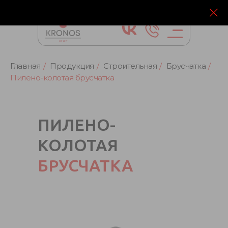
Главная
/
Продукция
/
Строительная
/
Брусчатка
/
Пилено-колотая брусчатка
ПИЛЕНО-
КОЛОТАЯ
БРУСЧАТКА