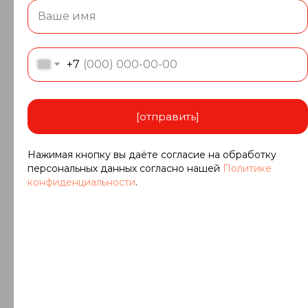
ОЛЬГА
Менеджер по продажам
+7 (921) 019-64-80
+7
o.timsheva@kronos-granit.ru
[отправить]
Нажимая кнопку вы даёте согласие на обработку
персональных данных согласно нашей
Политике
конфиденциальности
.
АЛИНА
Менеджер по продажам