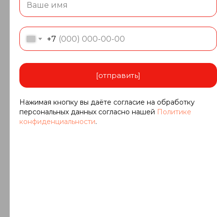
Менеджер по продажам
+7 (921) 019-64-80
o.timsheva@kronos-granit.ru
+7
[отправить]
Нажимая кнопку вы даёте согласие на обработку
персональных данных согласно нашей
Политике
конфиденциальности
.
АЛИНА
Менеджер по продажам
+7 (921) 010-51-71