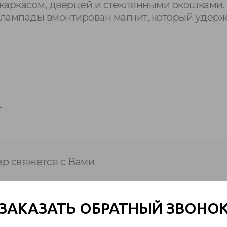
каркасом, дверцей и стеклянными окошками. 
лампады вмонтирован магнит, который удерж
р свяжется с Вами
+7
ЗАКАЗАТЬ ОБРАТНЫЙ ЗВОНО
ласие на обработку
персональных данных
.