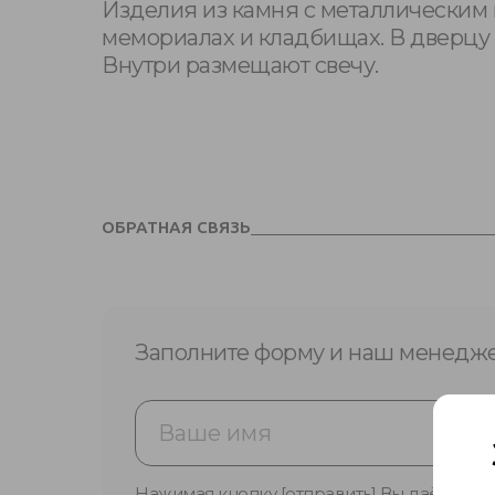
Изделия из камня с металлическим 
мемориалах и кладбищах. В дверцу 
Внутри размещают свечу.
ОБРАТНАЯ СВЯЗЬ
Заполните форму и наш менедже
Нажимая кнопку [отправить] Вы даёте сог