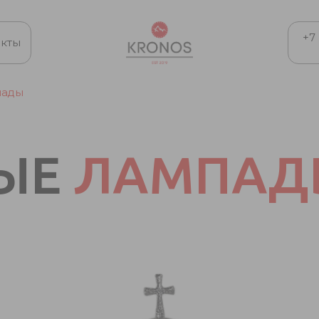
+7 
акты
пады
НЫЕ
ЛАМПАД