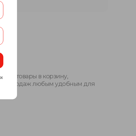
 или товары в корзину,
ых
елом продаж любым удобным для